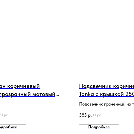
ан коричневый
Подсвечник коричн
прозрачный матовый
Tonka с крышкой 25
мл
Подсвечник граненный из т
стекла, с окошком, в компле
385
р.
/
1 pc
/
1 pc
плоской крышкой с уплотни
кольцом.
одробнее
Подробнее