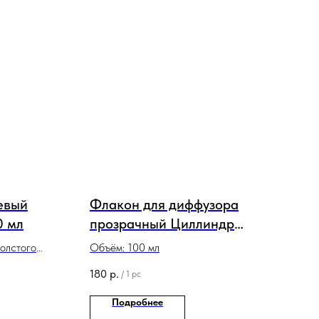
евый
Флакон для диффузора
0 мл
прозрачный Циллиндр
круглый
олстого
Объём: 100 мл
кте с
180
р.
/
1 pc
тельным
Подробнее