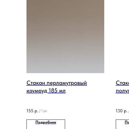
Стакан перламутровый
Стак
изумруд 185 мл
полу
200 
155
р.
130
р.
/
1 pc
Подробнее
П