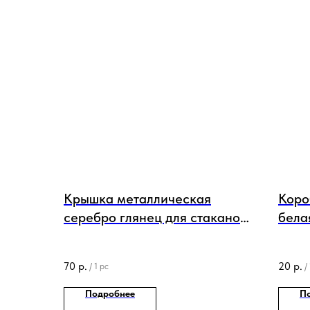
Крышка металлическая
Коро
серебро глянец для стаканов
бела
300 мл
пало
70
р.
20
р.
/
1 pc
/
Подробнее
П