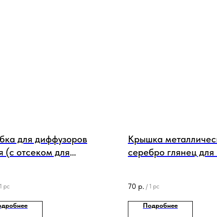
бка для диффузоров
Крышка металличес
я (с отсеком для
серебро глянец для
чек)
185/200 мл
70
р.
1 pc
/
1 pc
одробнее
Подробнее