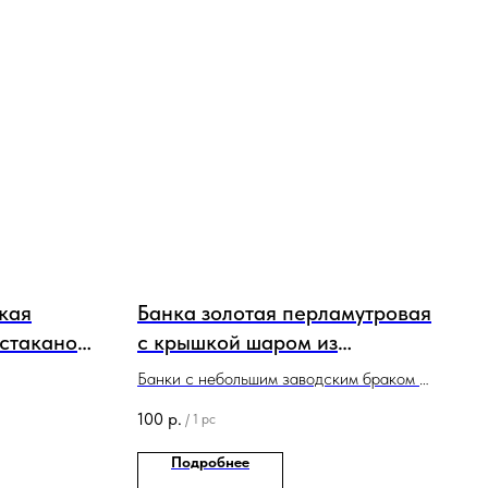
кая
Банка золотая перламутровая
 стаканов
с крышкой шаром из
натуральной пробки 500 мл
Банки с небольшим заводским браком в
виде неравномерного прокрашивания
100
р.
/
1 pc
Подробнее