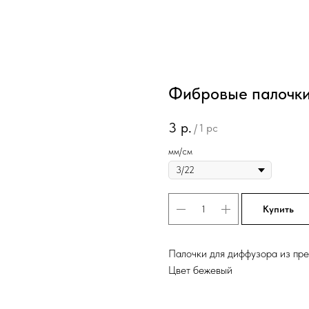
Фибровые палочк
3
р.
/
1 pc
мм/см
Купить
Палочки для диффузора из пр
Цвет бежевый