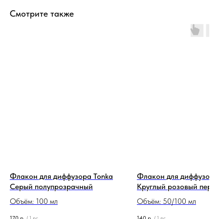
Смотрите также
Флакон для диффузора Tonka
Флакон для диффузора
Серый полупрозрачный
Круглый розовый перл
Объём: 100 мл
Объём: 50/100 мл
170
р.
140
р.
/
1 pc
/
1 pc