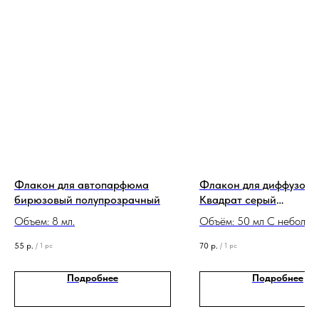
Флакон для автопарфюма
Флакон для диффузора
бирюзовый полупрозрачный
Квадрат серый
полупрозрачный (с деф
Объем: 8 мл.
Объём: 50 мл С неболь
дефектами в виде точек
55
р.
70
р.
/
1 pc
/
1 pc
Подробнее
Подробнее