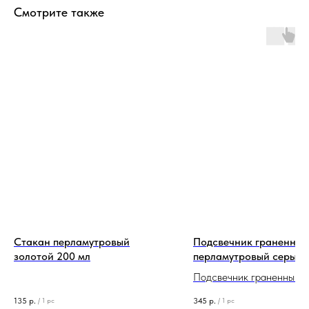
Смотрите также
Стакан перламутровый
Подсвечник граненный
золотой 200 мл
перламутровый серый 
крышкой 250 мл
Подсвечник граненный
перламутровый серый из
135
р.
345
р.
/
1 pc
/
1 pc