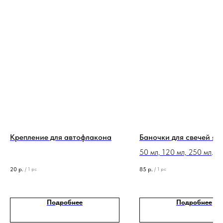
Крепление для автофлакона
Баночки для свечей ян
50 мл, 120 мл, 250 мл
в комплекте идут алюми
20
р.
85
р.
/
1 pc
/
1 pc
крышки
Подробнее
Подробнее