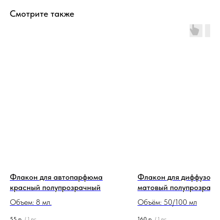
Смотрите также
Флакон для автопарфюма
Флакон для диффузора
красный полупрозрачный
матовый полупрозрач
Овал
Объем: 8 мл.
Объём: 50/100 мл
55
р.
160
р.
/
1 pc
/
1 pc