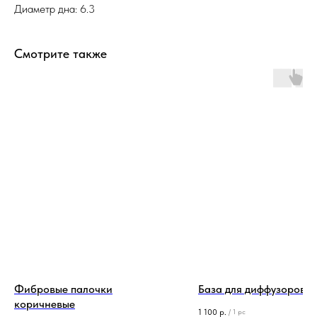
Диаметр дна: 6.3
Смотрите также
Фибровые палочки
База для диффузоров 
коричневые
1 100
р.
/
1 pc