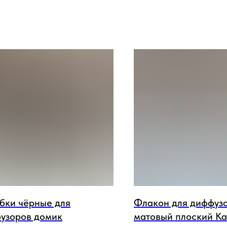
бки чёрные для
Флакон для диффуз
узоров домик
матовый плоский К