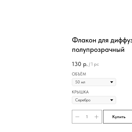
Флакон для диффу
полупрозрачный
130
р.
/
1 pc
ОБЪЁМ
КРЫШКА
Купить