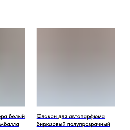
ора белый
Флакон для автопарфюма
амбалла
бирюзовый полупрозрачный