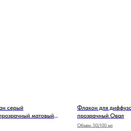
ан серый
Флакон для диффуз
прозрачный матовый
прозрачный Овал
мл
Объём: 50/100 мл