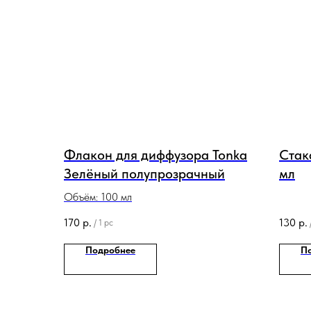
Флакон для диффузора Tonka
Стак
Зелёный полупрозрачный
мл
Объём: 100 мл
170
р.
130
р.
/
1 pc
Подробнее
П