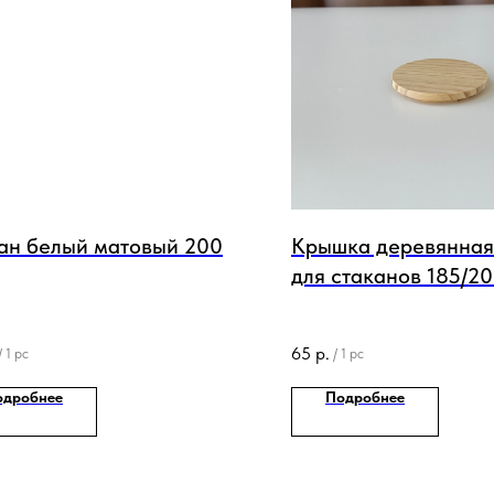
ан белый матовый 200
Крышка деревянная
для стаканов 185/2
65
р.
/
1 pc
/
1 pc
одробнее
Подробнее