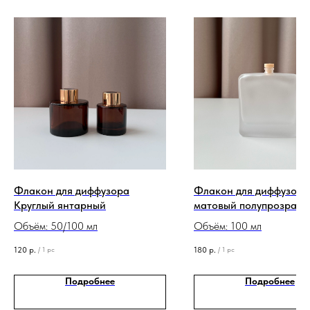
Флакон для диффузора
Флакон для диффузора
Круглый янтарный
матовый полупрозрач
плоский Камбалла
Объём: 50/100 мл
Объём: 100 мл
120
р.
180
р.
/
1 pc
/
1 pc
Подробнее
Подробнее